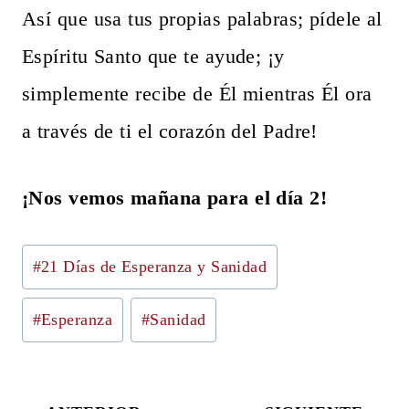
Así que usa tus propias palabras; pídele al
Espíritu Santo que te ayude; ¡y
simplemente recibe de Él mientras Él ora
a través de ti el corazón del Padre!
¡Nos vemos mañana para el día 2!
Etiquetas
#
21 Días de Esperanza y Sanidad
de
#
Esperanza
#
Sanidad
la
entrada: